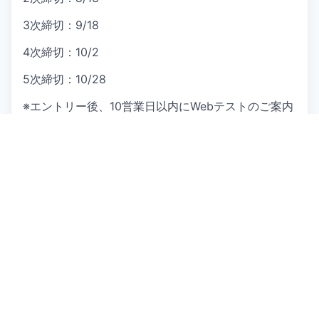
3次締切：9/18
4次締切：10/2
5次締切：10/28
※エントリー後、10営業日以内にWebテストのご案内
をお送りいたします。Webテストの受験をいただい
た方から順次選考のご案内をお送りいたします。
サマーインターン実施期間
：2027-06～2027-08を
予定
場所
： Citigroup 東京オフィス
応募方法
：こちらのページのApplyボタンよりエント
リーをお願いいたします。エントリー手続きの中で履
歴書の添付が求められます。
その際は
厚生労働省が提
示する履歴書フォーマット
（
https://www.mhlw.go.jp/content/11654000/0007
opens in new window)
）を参考に、下記項目を必ず